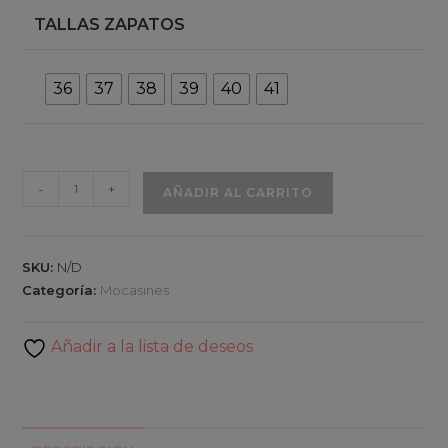
TALLAS ZAPATOS
36
37
38
39
40
41
Antracita
-
+
AÑADIR AL CARRITO
taupe
cantidad
SKU:
N/D
Categoría:
Mocasines
Añadir a la lista de deseos