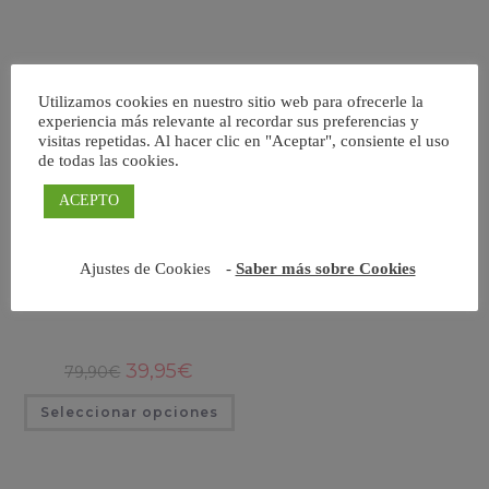
Utilizamos cookies en nuestro sitio web para ofrecerle la
experiencia más relevante al recordar sus preferencias y
visitas repetidas. Al hacer clic en "Aceptar", consiente el uso
de todas las cookies.
ACEPTO
Ajustes de Cookies
-
Saber más sobre Cookies
Catral camel
El
El
39,95
€
79,90
€
precio
precio
original
actual
Este
Seleccionar opciones
era:
es:
producto
79,90€.
39,95€.
tiene
múltiples
variantes.
Las