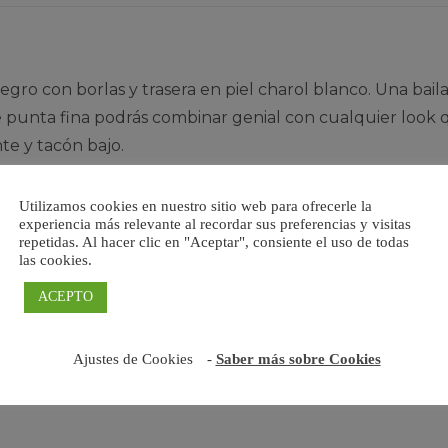
egro con borlas y trasera en piel charol blanco. Una bail
unta fina podrás combinar genial con cualquier look que 
nte y tacón bajo.
planta de piel acolchada, suela cuerolite flexible antides
Utilizamos cookies en nuestro sitio web para ofrecerle la
experiencia más relevante al recordar sus preferencias y visitas
solo se vende en el nº 37.
repetidas. Al hacer clic en "Aceptar", consiente el uso de todas
las cookies.
bes de pedir el número que lleves habitualmente.
ACEPTO
Ajustes de Cookies
-
Saber más sobre Cookies