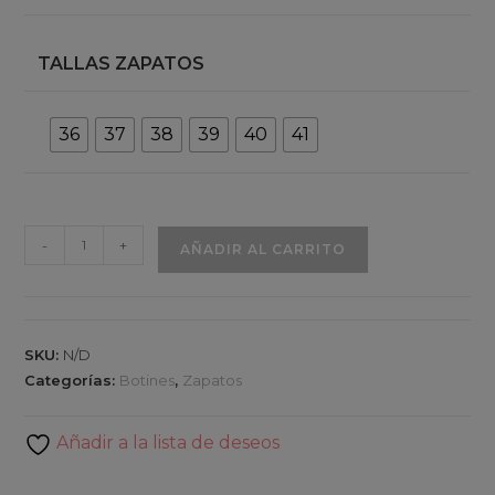
era:
es:
249,90€.
129,90€.
TALLAS ZAPATOS
36
37
38
39
40
41
Duque
-
+
AÑADIR AL CARRITO
-
Botines
de
Salón
SKU:
N/D
de
Categorías:
Botines
,
Zapatos
Piel
en
Añadir a la lista de deseos
color
Burdeos