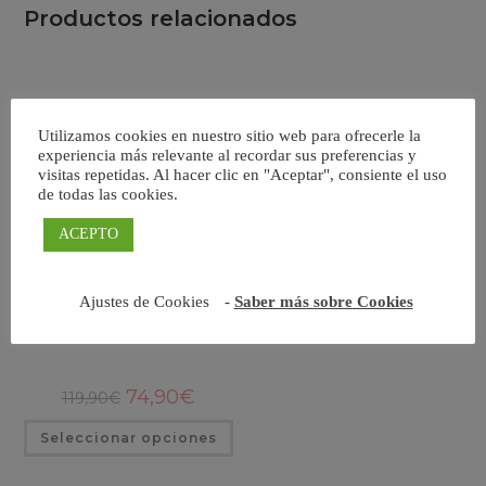
Productos relacionados
Utilizamos cookies en nuestro sitio web para ofrecerle la
experiencia más relevante al recordar sus preferencias y
visitas repetidas. Al hacer clic en "Aceptar", consiente el uso
de todas las cookies.
ACEPTO
Somaly cebra
Ajustes de Cookies
-
Saber más sobre Cookies
El
El
74,90
€
119,90
€
precio
precio
original
actual
Este
Seleccionar opciones
era:
es:
producto
119,90€.
74,90€.
tiene
múltiples