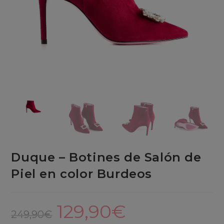
Duque – Botines de Salón de
Piel en color Burdeos
129,90
€
El
El
precio
precio
249,90
€
original
actual