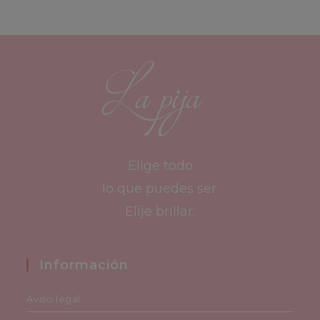
la
página
de
producto
Elige todo
lo que puedes ser.
Elije brillar.
Información
Aviso legal