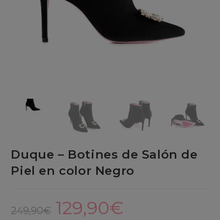
Duque – Botines de Salón de
Piel en color Negro
129,90
€
El
El
precio
precio
249,90
€
original
actual