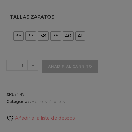
era:
es:
249,90€.
129,90€.
TALLAS ZAPATOS
36
37
38
39
40
41
Duque
-
+
AÑADIR AL CARRITO
-
Botines
de
Salón
SKU:
N/D
de
Categorías:
Botines
,
Zapatos
Piel
en
Añadir a la lista de deseos
color
Negro