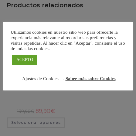
Productos relacionados
Utilizamos cookies en nuestro sitio web para ofrecerle la
experiencia más relevante al recordar sus preferencias y
visitas repetidas. Al hacer clic en "Aceptar", consiente el uso
de todas las cookies.
ACEPTO
Ajustes de Cookies
-
Saber más sobre Cookies
Fanera
El
El
89,90
€
139,90
€
precio
precio
original
actual
Este
Seleccionar opciones
era:
es:
producto
139,90€.
89,90€.
tiene
múltiples