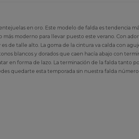
lentejuelas en oro. Este modelo de falda es tendencia má
lo más moderno para llevar puesto este verano. Con ador
a y es de talle alto. La goma de la cintura va calda con a
 tonos blancos y dorados que caen hacía abajo con termin
atar en forma de lazo. La terminación de la falda tanto p
des quedarte esta temporada sin nuestra falda número 