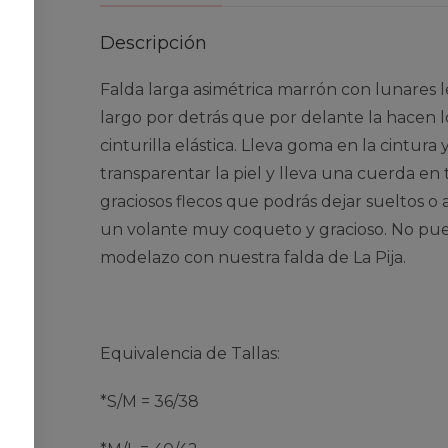
Descripción
Falda larga asimétrica marrón con lunares 
largo por detrás que por delante la hacen 
cinturilla elástica. Lleva goma en la cintur
transparentar la piel y lleva una cuerda en
graciosos flecos que podrás dejar sueltos o 
un volante muy coqueto y gracioso. No pue
modelazo con nuestra falda de La Pija.
Equivalencia de Tallas:
*S/M = 36/38