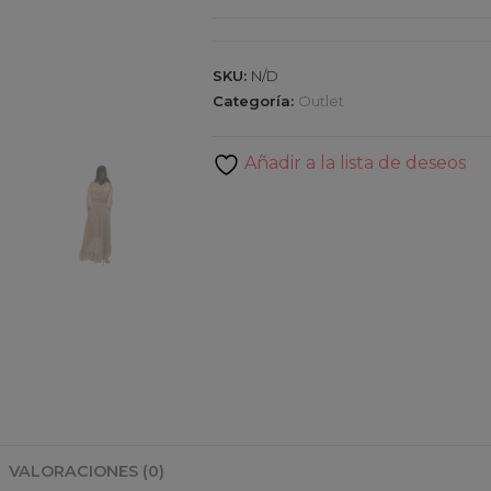
marrón-
oro
cantidad
SKU:
N/D
Categoría:
Outlet
Añadir a la lista de deseos
VALORACIONES (0)