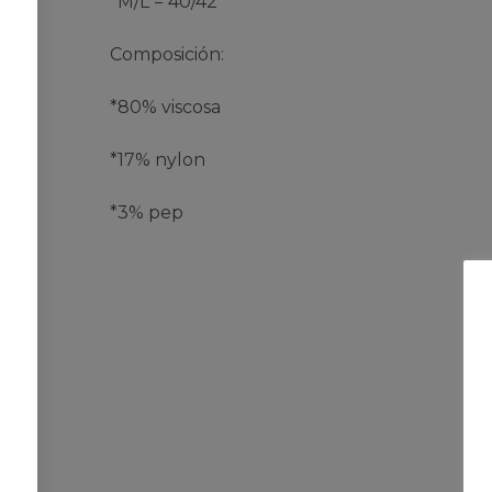
*M/L = 40/42
Composición:
*80% viscosa
*17% nylon
*3% pep