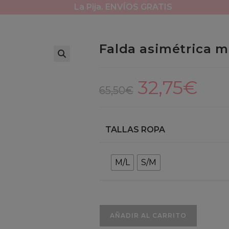
La Pija. ENVÍOS GRATIS
Falda asimétrica m
32,75
€
El
El
precio
precio
65,50
€
original
actual
era:
es:
65,50€.
32,75€.
TALLAS ROPA
M/L
S/M
Falda
AÑADIR AL CARRITO
asimétrica