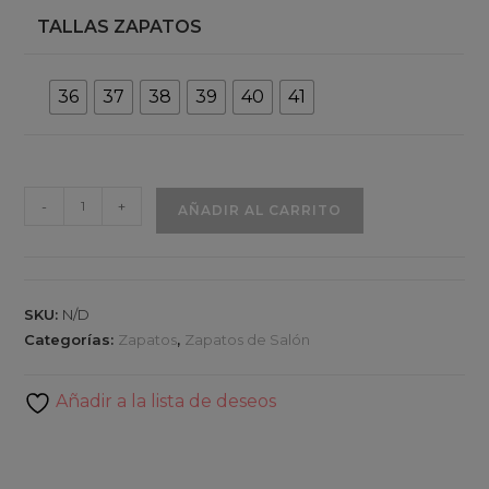
TALLAS ZAPATOS
36
37
38
39
40
41
Francia
-
+
AÑADIR AL CARRITO
azul
cantidad
SKU:
N/D
Categorías:
Zapatos
,
Zapatos de Salón
Añadir a la lista de deseos