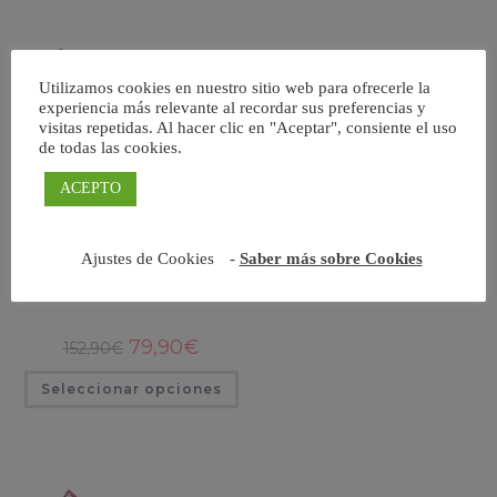
Utilizamos cookies en nuestro sitio web para ofrecerle la
experiencia más relevante al recordar sus preferencias y
visitas repetidas. Al hacer clic en "Aceptar", consiente el uso
de todas las cookies.
ACEPTO
Scale
Ajustes de Cookies
-
Saber más sobre Cookies
El
El
79,90
€
152,90
€
precio
precio
original
actual
Este
Seleccionar opciones
era:
es:
producto
152,90€.
79,90€.
tiene
múltiples
variantes.
Las
opciones
se