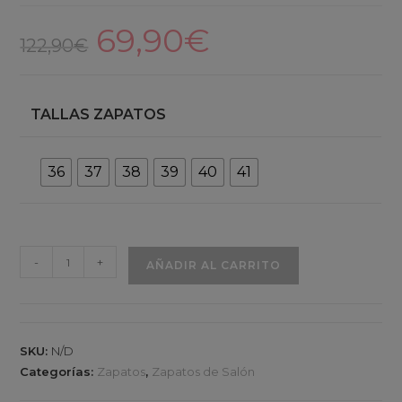
69,90
€
El
El
precio
precio
122,90
€
original
actual
era:
es:
122,90€.
69,90€.
TALLAS ZAPATOS
36
37
38
39
40
41
Hyena
-
+
AÑADIR AL CARRITO
marron
cantidad
SKU:
N/D
Categorías:
Zapatos
,
Zapatos de Salón