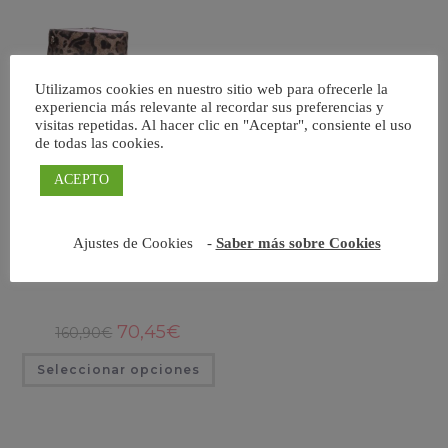
Utilizamos cookies en nuestro sitio web para ofrecerle la
experiencia más relevante al recordar sus preferencias y
visitas repetidas. Al hacer clic en "Aceptar", consiente el uso
de todas las cookies.
ACEPTO
Leopard
Ajustes de Cookies
-
Saber más sobre Cookies
El
El
70,45
€
160,90
€
precio
precio
original
actual
Este
Seleccionar opciones
era:
es:
producto
160,90€.
70,45€.
tiene
múltiples
variantes.
Las
opciones