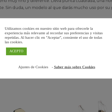
seño muy fino y diferente. Lleva punta cuadrada, una h
e. Sin duda, un modelo al que darás mucho uso por su 
RERO.
Utilizamos cookies en nuestro sitio web para ofrecerle la
experiencia más relevante al recordar sus preferencias y visitas
repetidas. Al hacer clic en "Aceptar", consiente el uso de todas
co-negro, planta de piel acolchada y suela antideslizant
las cookies.
bes de pedir el número que lleves habitualmente.
ACEPTO
Ajustes de Cookies
-
Saber más sobre Cookies