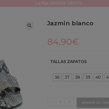
La Pija. ENVÍOS GRATIS
Jazmin blanco
84,90
€
TALLAS ZAPATOS
36
37
38
39
40
4
Jazmin
-
+
AÑADIR AL CA
blanco