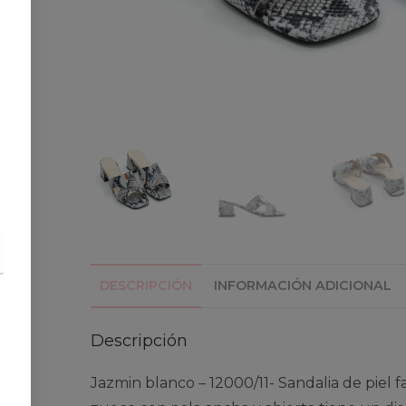
DESCRIPCIÓN
INFORMACIÓN ADICIONAL
Descripción
Jazmin blanco – 12000/11- Sandalia de piel f